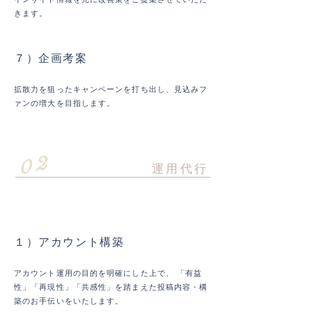
きます。
７）企画考案
​拡散力を狙ったキャンペーンを打ち出し、見込みフ
ァンの増大を目指します。
02
​運用代行
初回
１）アカウント構築
アカウント運用の目的を明確にした上で、 「有益
性」「再現性」「共感性」を踏まえた投稿内容・構
築のお手伝いをいたします。