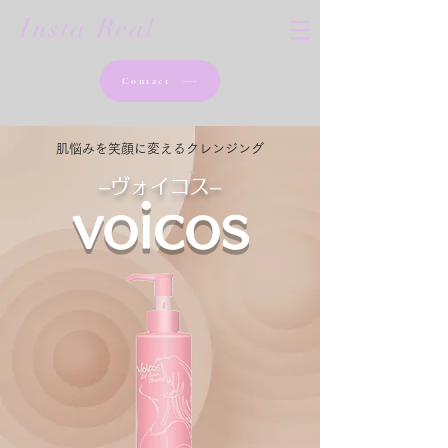
Insta Real
Contact
​肌悩みを笑顔に変えるクレンジング
–ヴォイコス–
voicos