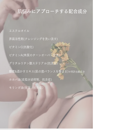
肌悩みにアプローチする配合成分
エステルオイル
界面活性剤(クレンジングを洗い流す)
ビタミンC(抗酸化)
ビタミンA(角質のターンオーバー促進)
グリチルリチン酸ステリアル(抗炎症)
糖蜜&酒かすエキス(肌の菌バランスを整える)​
※
特許出願成分
ホホバ油(皮脂分泌抑制、抗炎症)
モリンガ油(保湿、抗炎症）