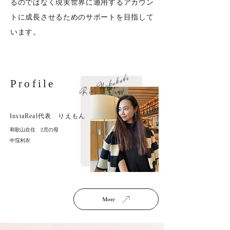
るのではなく
現実世界に通用するアカウン
トに
成長させるための
サポートを目指して
います。
Rie Nakakubo
Profile
InstaReal代表 りえもん
和歌山在住 2児の母
中窪利衣
More